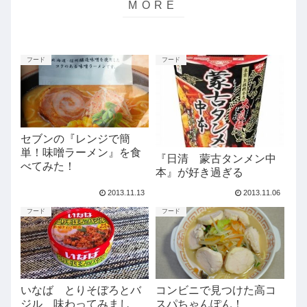
フード
フード
セブンの『レンジで簡
単！味噌ラーメン』を食
『日清 蒙古タンメン中
べてみた！
本』が好き過ぎる
2013.11.13
2013.11.06
フード
フード
コンビニで見つけた高コ
いなば とりそぼろとバ
スパちゃんぽん！
ジル 味わってみまし