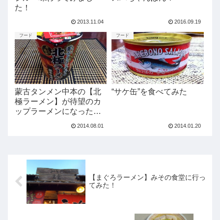
た！
2013.11.04
2016.09.19
フード
フード
蒙古タンメン中本の【北
“サケ缶”を食べてみた
極ラーメン】が待望のカ
ップラーメンになったの
で食べてみた！
2014.08.01
2014.01.20
【まぐろラーメン】みその食堂に行っ
てみた！