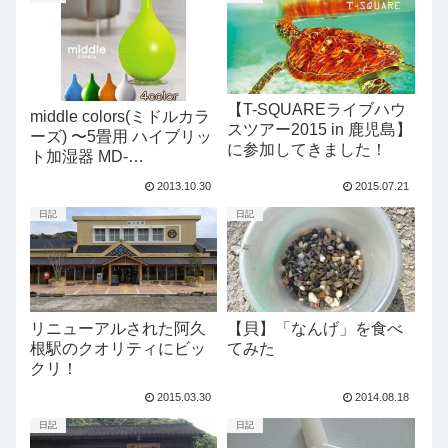
【T-SQUAREライブハウ
middle colors(ミドルカラ
スツアー2015 in 鹿児島】
ーズ) 〜5畳用 ハイブリッ
に参加してきました！
ト加湿器 MD-
KH1001(OR)オレンジ・
2013.10.30
2015.07.21
（BL）ブルー
日記
日記
リニューアルされた阿久
【貝】「なんげ」を食べ
根駅のクオリティにビッ
てみた
クリ！
2015.03.30
2014.08.18
日記
日記