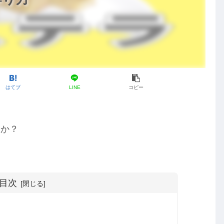
はてブ
LINE
コピー
んか？
目次