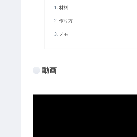
材料
作り方
メモ
動画