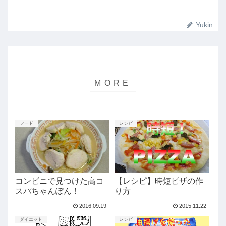
Yukin
フード
レシピ
コンビニで見つけた高コ
【レシピ】時短ピザの作
スパちゃんぽん！
り方
2016.09.19
2015.11.22
ダイエット
レシピ