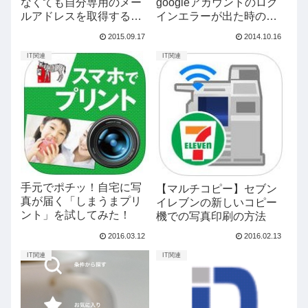
なくても自分専用のメー
googleアカウントのログ
ルアドレスを取得する方
インエラーが出た時の対
法
処まとめ
2015.09.17
2014.10.16
IT関連
IT関連
手元でポチッ！自宅に写
【マルチコピー】セブン
真が届く「しまうまプリ
イレブンの新しいコピー
ント」を試してみた！
機での写真印刷の方法
2016.03.12
2016.02.13
IT関連
IT関連