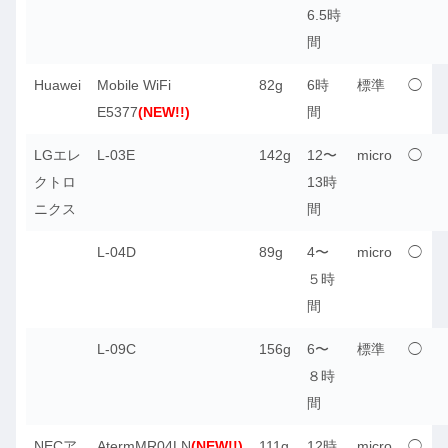
6.5時
間
Huawei
Mobile WiFi
82g
6時
標準
◯
E5377
(NEW!!)
間
LGエレ
L-03E
142g
12〜
micro
◯
クトロ
13時
ニクス
間
L-04D
89g
4〜
micro
◯
５時
間
L-09C
156g
6〜
標準
◯
８時
間
NECア
AtermMR04LN
(NEW!!)
111g
12時
micro
◯