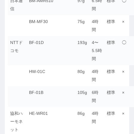
日本通
BM-AMR510
97g
6.5時
標準
◯
信
間
BM-MF30
75g
4時
標準
×
間
NTTド
BF-01D
193g
4〜
標準
◯
コモ
5.5時
間
HW-01C
80g
4時
標準
×
間
BF-01B
105g
6時
標準
×
間
協和ハ
HE-WR01
86g
4時
標準
×
ーモネ
間
ット