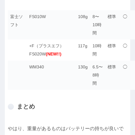
富士ソ
FS010W
108g
8〜
標準
◯
フト
10時
間
+F（プラスエフ）
117g
10時
標準
◯
FS020W
(NEW!!)
間
WM340
130g
6.5〜
標準
◯
8時
間
まとめ
やはり、重量があるものはバッテリーの持ちが良いで