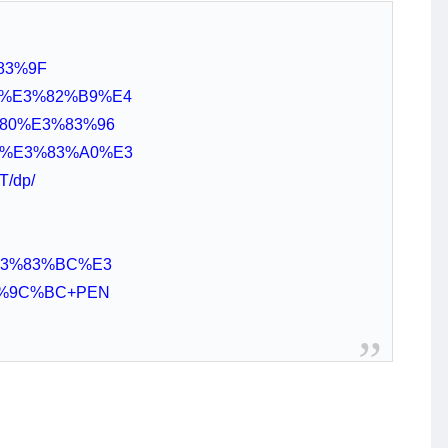
%83%9F
%E3%82%B9%E4
80%E3%83%96
%E3%83%A0%E3
/dp/
E3%83%BC%E3
%9C%BC+PEN