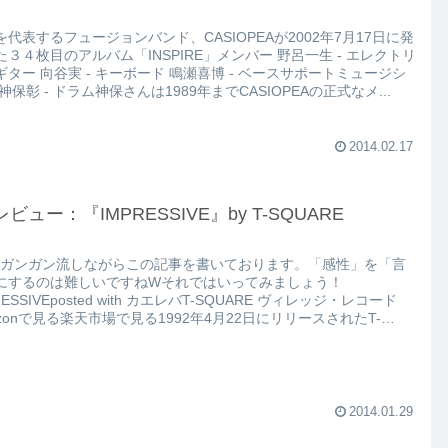
を代表するフュージョンバンド、CASIOPEAが2002年7月17日に発
た３４枚目のアルバム「INSPIRE」メンバー 野呂一生 - エレクトリ
ギター 向谷実 - キーボード 鳴瀬喜博 - ベースサポートミュージシ
神保彰 - ドラム神保さんは1989年までCASIOPEAの正式なメ...
2014.02.17
レビュー：『IMPRESSIVE』by T-SQUARE
をガンガン流しながらこの記事を書いております。「感性」を「言
にするのは難しいですねWそれではいってみましょう！
RESSIVEposted with カエレバT-SQUARE ヴィレッジ・レコード
azonで見る楽天市場で見る1992年4月22日にリリースされたT-
ARE１７枚目...
2014.01.29