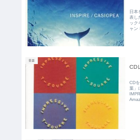
日本
表し
ック
ャン 
音楽
CD
CD
葉」
IMP
Am
SQU