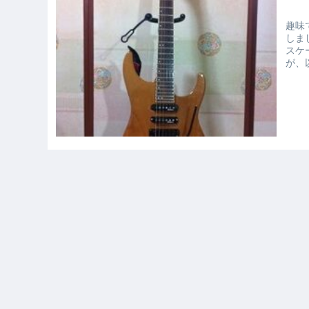
趣味
しま
スケ
が、
タイ