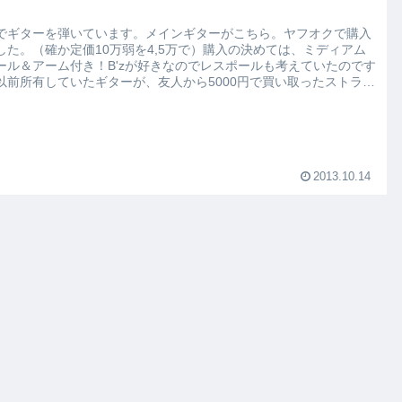
でギターを弾いています。メインギターがこちら。ヤフオクで購入
した。（確か定価10万弱を4,5万で）購入の決めては、ミディアム
ール＆アーム付き！B'zが好きなのでレスポールも考えていたのです
以前所有していたギターが、友人から5000円で買い取ったストラト
プのギターで弾き慣れていたの...
2013.10.14